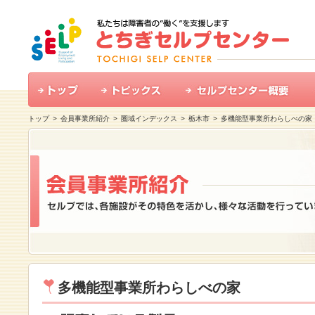
トップ
>
会員事業所紹介
>
圏域インデックス
>
栃木市
>
多機能型事業所わらしべの家
多機能型事業所わらしべの家