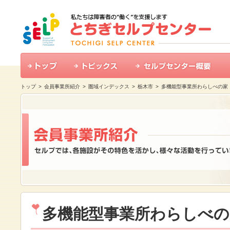
トップ
>
会員事業所紹介
>
圏域インデックス
>
栃木市
>
多機能型事業所わらしべの家
多機能型事業所わらしべの