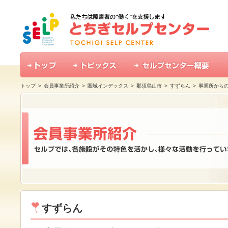
トップ
>
会員事業所紹介
>
圏域インデックス
>
那須烏山市
>
すずらん
> 事業所から
すずらん