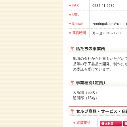
FAX
0284-41-5636
URL
E-mail
zenringakuen＠citrus
運営時間
月～金 8:30～17:30
地域の会社から仕事をいただい
品等の手工芸品の開発、制作に
の委託も受けています。
入所部（50名）
通所部（15名）
取扱商品