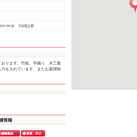
.ocn.ne.jp ※[at]は@
ております。竹紙、手織り、木工製
も力を入れています。またお墓掃除