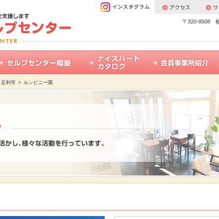
〒320-850
>
足利市
> ルンビニー園